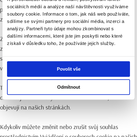
sociálních médií a analýze naší návštěvnosti využíváme
používány webovými stránkami, aby učinily uživatelský
soubory cookie. Informace o tom, jak náš web používáte,
zážitek více efektivní.
sdílíme se svými partnery pro sociální média, inzerci a
analýzy. Partneři tyto údaje mohou zkombinovat s
dalšími informacemi, které jste jim poskytli nebo které
Zákon uvádí, že můžeme ukládat cookies na vašem
získali v důsledku toho, že používáte jejich služby.
zařízení, pokud jsou nezbytně nutné pro provoz této
stránky. Pro všechny ostatní typy cookies potřebujeme
vaše povolení.
Povolit vše
Tato stránka používá různé typy cookies. Některé
Odmítnout
cookies jsou umístěny službami třetích stran, které se
objevují na našich stránkách.
Kdykoliv můžete změnit nebo zrušit svůj souhlas
prostřednictvím Vyjádření o souborech cookie na našich