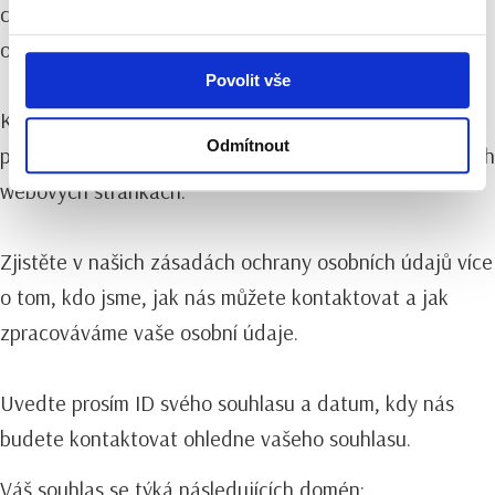
cookies jsou umístěny službami třetích stran, které se
objevují na našich stránkách.
Povolit vše
Kdykoliv můžete změnit nebo zrušit svůj souhlas
Odmítnout
prostřednictvím Vyjádření o souborech cookie na našich
webových stránkách.
Zjistěte v našich zásadách ochrany osobních údajů více
o tom, kdo jsme, jak nás můžete kontaktovat a jak
zpracováváme vaše osobní údaje.
Uvedte prosím ID svého souhlasu a datum, kdy nás
budete kontaktovat ohledne vašeho souhlasu.
Váš souhlas se týká následujících domén: