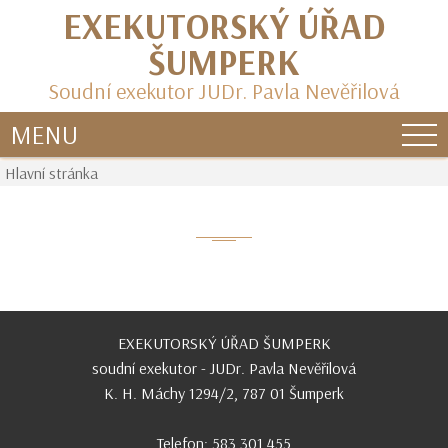
EXEKUTORSKÝ ÚŘAD
ŠUMPERK
Soudní exekutor JUDr. Pavla Nevěřilová
MENU
Hlavní stránka
EXEKUTORSKÝ ÚŘAD ŠUMPERK
soudní exekutor - JUDr. Pavla Nevěřilová
K. H. Máchy 1294/2, 787 01 Šumperk
Telefon: 583 301 455