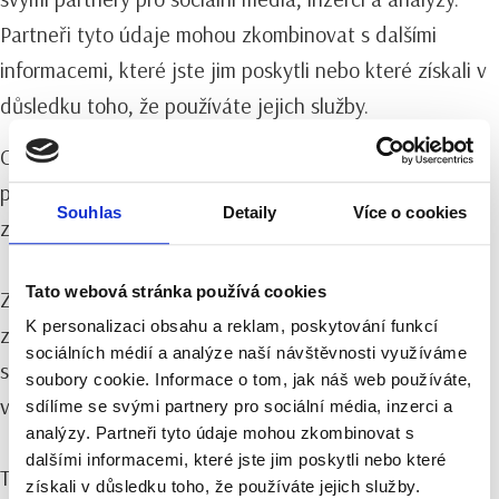
Partneři tyto údaje mohou zkombinovat s dalšími
informacemi, které jste jim poskytli nebo které získali v
důsledku toho, že používáte jejich služby.
Cookies jsou malé textové soubory, které mohou být
používány webovými stránkami, aby učinily uživatelský
Souhlas
Detaily
Více o cookies
zážitek více efektivní.
Tato webová stránka používá cookies
Zákon uvádí, že můžeme ukládat cookies na vašem
K personalizaci obsahu a reklam, poskytování funkcí
zařízení, pokud jsou nezbytně nutné pro provoz této
sociálních médií a analýze naší návštěvnosti využíváme
stránky. Pro všechny ostatní typy cookies potřebujeme
soubory cookie. Informace o tom, jak náš web používáte,
vaše povolení.
sdílíme se svými partnery pro sociální média, inzerci a
analýzy. Partneři tyto údaje mohou zkombinovat s
dalšími informacemi, které jste jim poskytli nebo které
Tato stránka používá různé typy cookies. Některé
získali v důsledku toho, že používáte jejich služby.